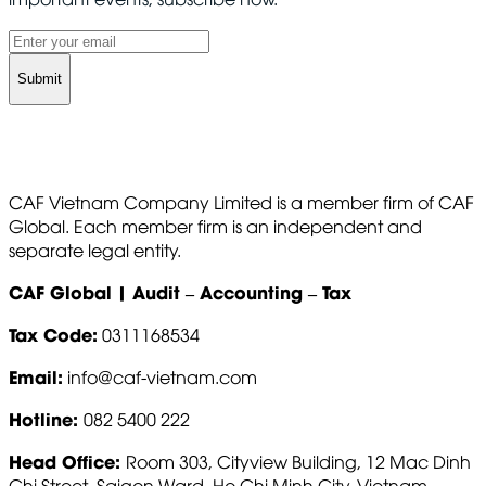
Submit
CAF Vietnam Company Limited is a member firm of CAF
Global. Each member firm is an independent and
separate legal entity.
CAF Global | Audit – Accounting – Tax
Tax Code:
0311168534
Email:
info@caf-vietnam.com
Hotline:
082 5400 222
Head Office:
Room 303, Cityview Building, 12 Mac Dinh
Chi Street, Saigon Ward, Ho Chi Minh City, Vietnam