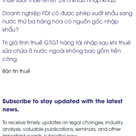
Doanh nghiệp FDI có được phép xuất khẩu sang
nước thứ ba hàng hóa có nguồn gốc nhập
khẩu?
Trị giá tính thuế GTGT hàng tái nhập sau khi thuê
sửa chữa ở nước ngoài không bao gồm tiền
công.
Bản tin thuế
Subscribe to stay updated with the latest
news.
To receive timely updates on legal changes, industry
analysis, valuable publications, seminars, and other
important events, subscribe now.