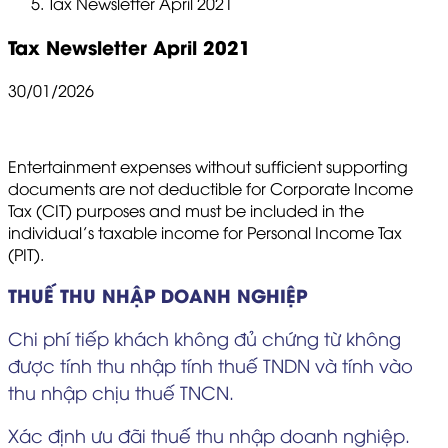
Tax Newsletter April 2021
Tax Newsletter April 2021
30/01/2026
Entertainment expenses without sufficient supporting
documents are not deductible for Corporate Income
Tax (CIT) purposes and must be included in the
individual’s taxable income for Personal Income Tax
(PIT).
THUẾ THU NHẬP DOANH NGHIỆP
Chi phí tiếp khách không đủ chứng từ không
được tính thu nhập tính thuế TNDN và tính vào
thu nhập chịu thuế TNCN.
Xác định ưu đãi thuế thu nhập doanh nghiệp.