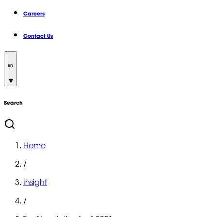
Careers
Contact Us
en
Search
Home
/
Insight
/