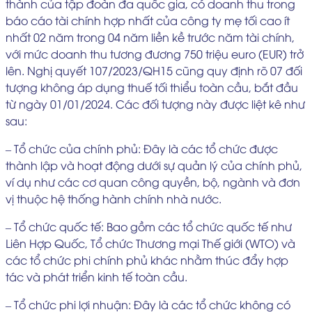
thành của tập đoàn đa quốc gia, có doanh thu trong
báo cáo tài chính hợp nhất của công ty mẹ tối cao ít
nhất 02 năm trong 04 năm liền kề trước năm tài chính,
với mức doanh thu tương đương 750 triệu euro (EUR) trở
lên. Nghị quyết 107/2023/QH15 cũng quy định rõ 07 đối
tượng không áp dụng thuế tối thiểu toàn cầu, bắt đầu
từ ngày 01/01/2024. Các đối tượng này được liệt kê như
sau:
– Tổ chức của chính phủ: Đây là các tổ chức được
thành lập và hoạt động dưới sự quản lý của chính phủ,
ví dụ như các cơ quan công quyền, bộ, ngành và đơn
vị thuộc hệ thống hành chính nhà nước.
– Tổ chức quốc tế: Bao gồm các tổ chức quốc tế như
Liên Hợp Quốc, Tổ chức Thương mại Thế giới (WTO) và
các tổ chức phi chính phủ khác nhằm thúc đẩy hợp
tác và phát triển kinh tế toàn cầu.
– Tổ chức phi lợi nhuận: Đây là các tổ chức không có