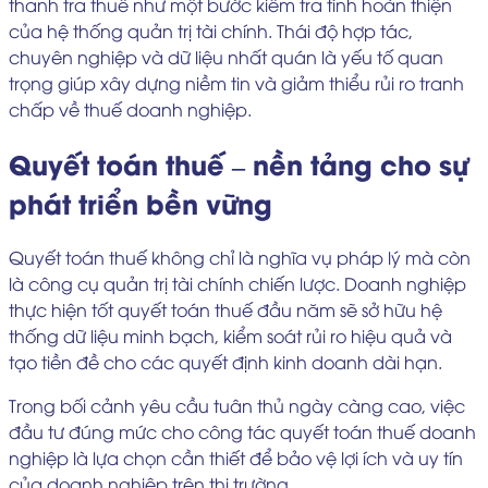
thanh tra thuế như một bước kiểm tra tính hoàn thiện
của hệ thống quản trị tài chính. Thái độ hợp tác,
chuyên nghiệp và dữ liệu nhất quán là yếu tố quan
trọng giúp xây dựng niềm tin và giảm thiểu rủi ro tranh
chấp về thuế doanh nghiệp.
Quyết toán thuế – nền tảng cho sự
phát triển bền vững
Quyết toán thuế không chỉ là nghĩa vụ pháp lý mà còn
là công cụ quản trị tài chính chiến lược. Doanh nghiệp
thực hiện tốt quyết toán thuế đầu năm sẽ sở hữu hệ
thống dữ liệu minh bạch, kiểm soát rủi ro hiệu quả và
tạo tiền đề cho các quyết định kinh doanh dài hạn.
Trong bối cảnh yêu cầu tuân thủ ngày càng cao, việc
đầu tư đúng mức cho công tác quyết toán thuế doanh
nghiệp là lựa chọn cần thiết để bảo vệ lợi ích và uy tín
của doanh nghiệp trên thị trường.