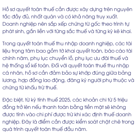
Hồ sơ quyết toán thuế cần được xây dựng trên nguyên
tắc đầy đủ, nhất quán và có khả năng truy xuất.
Doanh nghiệp nên sắp xếp chứng từ gốc theo trình tự
phát sinh, gắn liền với từng sắc thuế và từng kỳ kê khai.
Trong quyết toán thuế thu nhập doanh nghiệp, các tài
liệu trọng tâm bao gồm tờ khai quyết toán, báo cáo tài
chính năm, phụ lục chuyển lỗ, phụ lục ưu đãi thuế và
hệ thống sổ kế toán. Đối với quyết toán thuế thu nhập
cá nhân, hồ sơ cần đảm bảo sự khớp đúng giữa bảng
lương, hợp đồng lao động, đăng ký người phụ thuộc và
chứng từ khấu trừ thuế.
Đặc biệt, từ kỳ tính thuế 2025, các khoản chi từ 5 triệu
đồng trở lên nếu thanh toán bằng tiền mặt sẽ không
được tính vào chi phí được trừ khi xác định thuế doanh
nghiệp. Đây là điểm cần được kiểm soát chặt chẽ trong
quá trình quyết toán thuế đầu năm.