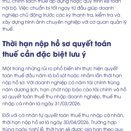
thu, chính sách thuế áp dụng hoặc quy trình kế toán
nội bộ. Việc chuẩn bị tốt ngay từ đầu giúp doanh
nghiệp chủ động trước các kỳ thanh tra, kiểm tra và
xây dựng hình ảnh chuyên nghiệp với cơ quan quản lý
thuế.
Thời hạn nộp hồ sơ quyết toán
thuế cần đặc biệt lưu ý
Một trong những rủi ro phổ biến khi thực hiện quyết
toán thuế đầu năm là bỏ sót hoặc nhầm lẫn thời hạn
nộp hồ sơ. Với doanh nghiệp có năm tài chính trùng
năm dương lịch, hạn chót nộp báo cáo tài chính và hồ
sơ quyết toán thuế thu nhập doanh nghiệp, thuế thu
nhập cá nhân là ngày 31/03/2026.
Đối với cá nhân tự quyết toán thuế thu nhập cá nhân,
thời hạn nộp hồ sơ là ngày 30/04/2026. Trường hợp
trùng ngày nghỉ lễ, thời hạn sẽ được gia hạn theo quy