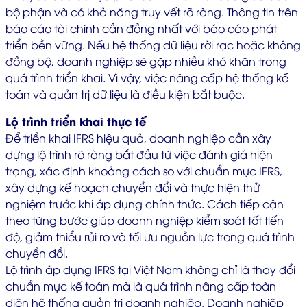
bộ phận và có khả năng truy vết rõ ràng. Thông tin trên
báo cáo tài chính cần đồng nhất với báo cáo phát
triển bền vững. Nếu hệ thống dữ liệu rời rạc hoặc không
đồng bộ, doanh nghiệp sẽ gặp nhiều khó khăn trong
quá trình triển khai. Vì vậy, việc nâng cấp hệ thống kế
toán và quản trị dữ liệu là điều kiện bắt buộc.
Lộ trình triển khai thực tế
Để triển khai IFRS hiệu quả, doanh nghiệp cần xây
dựng lộ trình rõ ràng bắt đầu từ việc đánh giá hiện
trạng, xác định khoảng cách so với chuẩn mực IFRS,
xây dựng kế hoạch chuyển đổi và thực hiện thử
nghiệm trước khi áp dụng chính thức. Cách tiếp cận
theo từng bước giúp doanh nghiệp kiểm soát tốt tiến
độ, giảm thiểu rủi ro và tối ưu nguồn lực trong quá trình
chuyển đổi.
Lộ trình áp dụng IFRS tại Việt Nam không chỉ là thay đổi
chuẩn mực kế toán mà là quá trình nâng cấp toàn
diện hệ thống quản trị doanh nghiệp. Doanh nghiệp