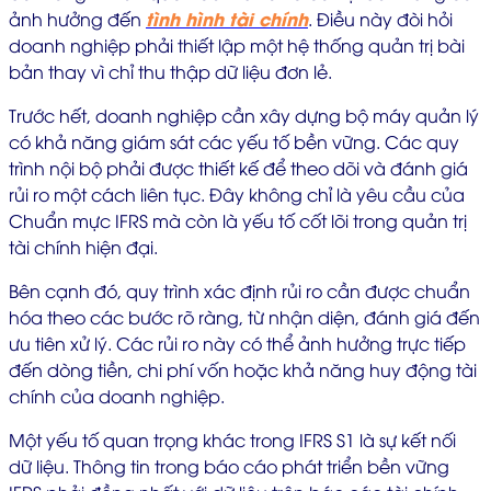
tình hình tài chính
ảnh hưởng đến
. Điều này đòi hỏi
doanh nghiệp phải thiết lập một hệ thống quản trị bài
bản thay vì chỉ thu thập dữ liệu đơn lẻ.
Trước hết, doanh nghiệp cần xây dựng bộ máy quản lý
có khả năng giám sát các yếu tố bền vững. Các quy
trình nội bộ phải được thiết kế để theo dõi và đánh giá
rủi ro một cách liên tục. Đây không chỉ là yêu cầu của
Chuẩn mực IFRS mà còn là yếu tố cốt lõi trong quản trị
tài chính hiện đại.
Bên cạnh đó, quy trình xác định rủi ro cần được chuẩn
hóa theo các bước rõ ràng, từ nhận diện, đánh giá đến
ưu tiên xử lý. Các rủi ro này có thể ảnh hưởng trực tiếp
đến dòng tiền, chi phí vốn hoặc khả năng huy động tài
chính của doanh nghiệp.
Một yếu tố quan trọng khác trong IFRS S1 là sự kết nối
dữ liệu. Thông tin trong báo cáo phát triển bền vững