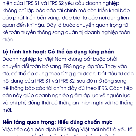
hiện của IFRS S1 và IFRS S2 yêu cầu doanh nghiệp
không chỉ lập báo cáo tài chính mà còn triển khai báo
cáo phát triển bền vững, đặc biệt là các nội dung liên
quan đến khí hậu. Đây là bước chuyển quan trọng từ
kế toán truyền thống sang quản trị doanh nghiệp toàn
diện.
Lộ trình linh hoạt: Có thể áp dụng từng phần
Doanh nghiệp tại Việt Nam không bắt buộc phải
chuyển đổi toàn bộ sang IFRS ngay lập tức. Thay vào
đó, có thể áp dụng theo từng giai đoạn, bắt đầu từ các
nội dung của IFRS S1 và IFRS S2, sau đó mở rộng sang
hệ thống báo cáo tài chính đầy đủ theo IFRS. Cách tiếp
cận này giúp doanh nghiệp giảm áp lực về nguồn lực
và chi phí, đồng thời có thời gian thích nghi với hệ thống
mới.
Nền tảng quan trọng: Hiểu đúng chuẩn mực
Việc tiếp cận bản dịch IFRS tiếng Việt mới nhất là yếu tố