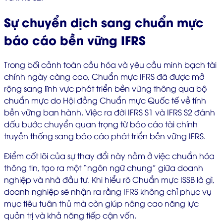
Sự chuyển dịch sang chuẩn mực
báo cáo bền vững IFRS
Trong bối cảnh toàn cầu hóa và yêu cầu minh bạch tài
chính ngày càng cao, Chuẩn mực IFRS đã được mở
rộng sang lĩnh vực phát triển bền vững thông qua bộ
chuẩn mực do Hội đồng Chuẩn mực Quốc tế về tính
bền vững ban hành. Việc ra đời IFRS S1 và IFRS S2 đánh
dấu bước chuyển quan trọng từ báo cáo tài chính
truyền thống sang báo cáo phát triển bền vững IFRS.
Điểm cốt lõi của sự thay đổi này nằm ở việc chuẩn hóa
thông tin, tạo ra một “ngôn ngữ chung” giữa doanh
nghiệp và nhà đầu tư. Khi hiểu rõ Chuẩn mực ISSB là gì,
doanh nghiệp sẽ nhận ra rằng IFRS không chỉ phục vụ
mục tiêu tuân thủ mà còn giúp nâng cao năng lực
quản trị và khả năng tiếp cận vốn.