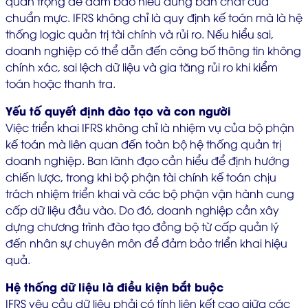
quan trọng để đảm bảo hiểu đúng bản chất của
chuẩn mực. IFRS không chỉ là quy định kế toán mà là hệ
thống logic quản trị tài chính và rủi ro. Nếu hiểu sai,
doanh nghiệp có thể dẫn đến công bố thông tin không
chính xác, sai lệch dữ liệu và gia tăng rủi ro khi kiểm
toán hoặc thanh tra.
Yếu tố quyết định đào tạo và con người
Việc triển khai IFRS không chỉ là nhiệm vụ của bộ phận
kế toán mà liên quan đến toàn bộ hệ thống quản trị
doanh nghiệp. Ban lãnh đạo cần hiểu để định hướng
chiến lược, trong khi bộ phận tài chính kế toán chịu
trách nhiệm triển khai và các bộ phận vận hành cung
cấp dữ liệu đầu vào. Do đó, doanh nghiệp cần xây
dựng chương trình đào tạo đồng bộ từ cấp quản lý
đến nhân sự chuyên môn để đảm bảo triển khai hiệu
quả.
Hệ thống dữ liệu là điều kiện bắt buộc
IFRS yêu cầu dữ liệu phải có tính liên kết cao giữa các