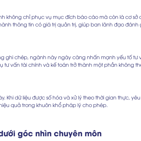
ính không chỉ phục vụ mục đích báo cáo mà còn là cơ sở c
 thành thông tin có giá trị quản trị, giúp ban lãnh đạo đán
ăng ghi chép, ngành này ngày càng nhấn mạnh yếu tố tư v
 vụ tư vấn tài chính và kế toán trở thành một phần không t
y. Khi dữ liệu được số hóa và xử lý theo thời gian thực, y
 hiệu quả trong khuôn khổ pháp lý cho phép.
n dưới góc nhìn chuyên môn