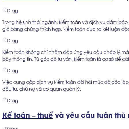
Drag
Trong hệ sinh thái ngành, kiểm toán và dịch vụ đảm bảo g
giá bằng chứng thích hợp, kiểm toán đưa ra kết luận độ
Drag
Kiểm toán không chỉ nhằm đáp ứng yêu cầu pháp lý mà c
bày thông tin. Từ góc độ tư vấn, kiểm toán là cơ sở để cải
Drag
Việc cung cấp dịch vụ kiểm toán đòi hỏi mức độ độc lập
đầu tư, chủ nợ và cơ quan quản lý.
Drag
Kế toán – thuế
và yêu cầu tuân thủ
Drag