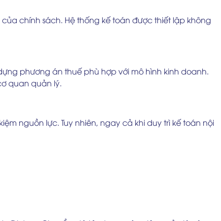
 của chính sách. Hệ thống kế toán được thiết lập không
y dựng phương án thuế phù hợp với mô hình kinh doanh.
 cơ quan quản lý.
m nguồn lực. Tuy nhiên, ngay cả khi duy trì kế toán nội