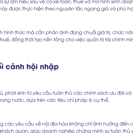
và sự am hiểu sâu về cả kế toán, thuế và mô hình kinh doa
 này được thực hiện theo nguyên tắc ngang giá và phù hợp
nh hình thức mà cần phản ánh đúng chuỗi giá trị, chức nă
thuế, đồng thời tạo nền tảng cho việc quản trị tài chính 
i cảnh hội nhập
thù, phát sinh từ yêu cầu tuân thủ các chính sách ưu đãi v
trong nước, dựa trên các tiêu chí pháp lý cụ thể.
ng các yêu cầu về nội địa hóa không chỉ ảnh hưởng đến c
 khách quan, giúp doanh nghiệp chứng minh sự tuân thủ và