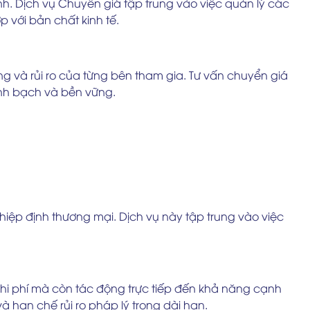
nh. Dịch vụ Chuyển giá tập trung vào việc quản lý các
 với bản chất kinh tế.
ng và rủi ro của từng bên tham gia. Tư vấn chuyển giá
minh bạch và bền vững.
à hiệp định thương mại. Dịch vụ này tập trung vào việc
hi phí mà còn tác động trực tiếp đến khả năng cạnh
 hạn chế rủi ro pháp lý trong dài hạn.