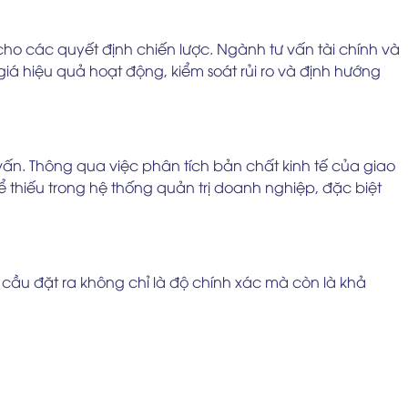
ho các quyết định chiến lược. Ngành tư vấn tài chính và
h giá hiệu quả hoạt động, kiểm soát rủi ro và định hướng
ấn. Thông qua việc phân tích bản chất kinh tế của giao
hể thiếu trong hệ thống quản trị doanh nghiệp, đặc biệt
êu cầu đặt ra không chỉ là độ chính xác mà còn là khả