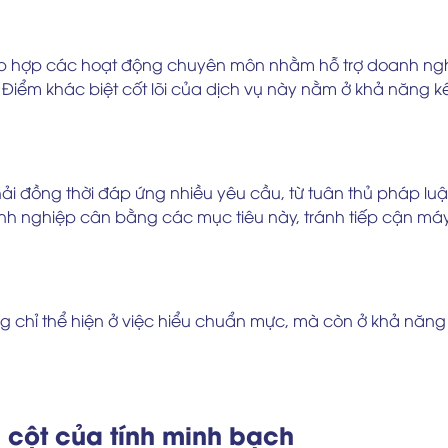
 tập hợp các hoạt động chuyên môn nhằm hỗ trợ doanh nghi
Điểm khác biệt cốt lõi của dịch vụ này nằm ở khả năng kết
i đồng thời đáp ứng nhiều yêu cầu, từ tuân thủ pháp luật
anh nghiệp cân bằng các mục tiêu này, tránh tiếp cận máy 
ng chỉ thể hiện ở việc hiểu chuẩn mực, mà còn ở khả năn
ụ cột của tính minh bạch