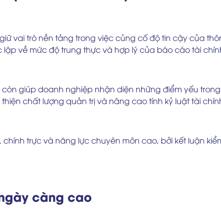
iữ vai trò nền tảng trong việc củng cố độ tin cậy của thô
c lập về mức độ trung thực và hợp lý của báo cáo tài ch
òn giúp doanh nghiệp nhận diện những điểm yếu trong hệ 
 thiện chất lượng quản trị và nâng cao tính kỷ luật tài chí
, chính trực và năng lực chuyên môn cao, bởi kết luận ki
 ngày càng cao