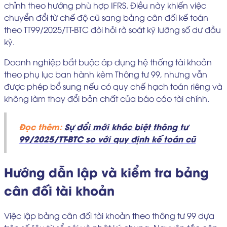
chỉnh theo hướng phù hợp IFRS. Điều này khiến việc
chuyển đổi từ chế độ cũ sang bảng cân đối kế toán
theo TT99/2025/TT-BTC đòi hỏi rà soát kỹ lưỡng số dư đầu
kỳ.
Doanh nghiệp bắt buộc áp dụng hệ thống tài khoản
theo phụ lục ban hành kèm Thông tư 99, nhưng vẫn
được phép bổ sung nếu có quy chế hạch toán riêng và
không làm thay đổi bản chất của báo cáo tài chính.
Đọc thêm:
Sự đổi mới khác biệt thông tư
99/2025/TT-BTC so với quy định kế toán cũ
Hướng dẫn lập và kiểm tra bảng
cân đối tài khoản
Việc lập bảng cân đối tài khoản theo thông tư 99 dựa