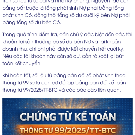
trên số liệu từ sổ cái và nhật ký chung. Nguyên tắc cân
bằng bắt buộc là tổng phát sinh Nợ phải bằng tổng
phát sinh Có, đồng thời tổng số dư cuối kỳ bên Nợ phải
bằng tổng số dư bên Có.
Trong quá trình kiểm tra, cần chú ý đặc biệt đến các tài
khoản tài sản thường có số dư bên Nợ và tài khoản
doanh thu, chi phí phải được kết chuyển hết cuối kỳ.
Nếu các tài khoản này còn số dư, cần rà soát lại bút
toán kết chuyển.
Khi hoàn tất, số liệu từ bảng cân đối số phát sinh theo
thông tư 99 sẽ là căn cứ để lập bảng cân đối kế toán
thông tư 99/2025/TT-BTC và các báo cáo liên quan.