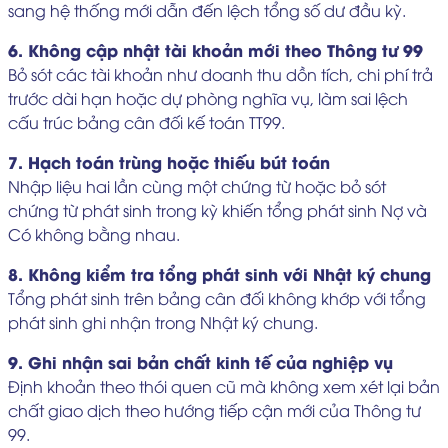
sang hệ thống mới dẫn đến lệch tổng số dư đầu kỳ.
6. Không cập nhật tài khoản mới theo Thông tư 99
Bỏ sót các tài khoản như doanh thu dồn tích, chi phí trả
trước dài hạn hoặc dự phòng nghĩa vụ, làm sai lệch
cấu trúc bảng cân đối kế toán TT99.
7. Hạch toán trùng hoặc thiếu bút toán
Nhập liệu hai lần cùng một chứng từ hoặc bỏ sót
chứng từ phát sinh trong kỳ khiến tổng phát sinh Nợ và
Có không bằng nhau.
8. Không kiểm tra tổng phát sinh với Nhật ký chung
Tổng phát sinh trên bảng cân đối không khớp với tổng
phát sinh ghi nhận trong Nhật ký chung.
9. Ghi nhận sai bản chất kinh tế của nghiệp vụ
Định khoản theo thói quen cũ mà không xem xét lại bản
chất giao dịch theo hướng tiếp cận mới của Thông tư
99.