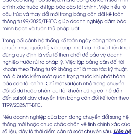
chính xác trước khi lập báo cáo tài chính. Việc hiểu rõ
cấu trúc và thay đổi mới trong bảng cân đối kế toán
thông tư 99/2025/TT-BTC giúp doanh nghiệp đảm bảo
minh bạch và tuân thủ pháp luật.
Trong bối cảnh hệ thống kế toán ngày càng tiệm cận
chuẩn mực quốc tế, việc cập nhật kịp thời và triển khai
đúng quy định là yếu tố then chốt để bảo vệ doanh
nghiệp trước rủi ro pháp lý. Việc lập bảng cân đối tài
khoản theo Thông tư 99 không chỉ là thao tác kỹ thuật,
mà là bước kiểm soát quan trọng trước khi phát hành
báo cáo tài chính. Chỉ một sai lệch nhỏ trong chuyển
đổi số dư hoặc phân loại tài khoản cũng có thể dẫn
đến sai sót dây chuyền trên bảng cân đối kế toán theo
TT99/2025/TT-BTC.
Nếu doanh nghiệp của bạn đang chuyển đổi sang hệ
thống mới hoặc chưa chắc chắn về tính chính xác của
Liên hệ
số liệu, đây là thời điểm cần rà soát chuyên sâu.