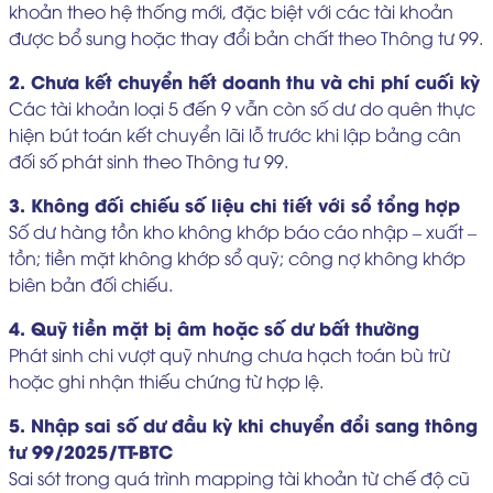
khoản theo hệ thống mới, đặc biệt với các tài khoản
được bổ sung hoặc thay đổi bản chất theo Thông tư 99.
2. Chưa kết chuyển hết doanh thu và chi phí cuối kỳ
Các tài khoản loại 5 đến 9 vẫn còn số dư do quên thực
hiện bút toán kết chuyển lãi lỗ trước khi lập bảng cân
đối số phát sinh theo Thông tư 99.
3. Không đối chiếu số liệu chi tiết với sổ tổng hợp
Số dư hàng tồn kho không khớp báo cáo nhập – xuất –
tồn; tiền mặt không khớp sổ quỹ; công nợ không khớp
biên bản đối chiếu.
4. Quỹ tiền mặt bị âm hoặc số dư bất thường
Phát sinh chi vượt quỹ nhưng chưa hạch toán bù trừ
hoặc ghi nhận thiếu chứng từ hợp lệ.
5. Nhập sai số dư đầu kỳ khi chuyển đổi sang thông
tư 99/2025/TT-BTC
Sai sót trong quá trình mapping tài khoản từ chế độ cũ