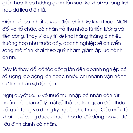
giản hóa theo hướng giảm tần suất kê khai và tăng tích
hợp dữ liệu điện tử.
Điểm nổi bật nhất là việc điều chỉnh kỳ khai thuế TNCN
đối với tổ chức, cá nhân trả thu nhập từ tiền lương và
tiền công. Thay vì duy trì kê khai hàng tháng ở nhiều
trường hợp như trước đây, doanh nghiệp sẽ chuyển
sang mô hình khai theo quý nhằm giảm áp lực hành
chính.
Đây là thay đổi có tác động lớn đến doanh nghiệp có
số lượng lao động lớn hoặc nhiều chi nhánh vận hành
dữ liệu nhân sự độc lập.
Nghị quyết 66.16 về thuế thu nhập cá nhân còn rút
ngắn thời gian xử lý một số thủ tục liên quan đến thừa
kế, quà tặng và đăng ký người phụ thuộc. Các mẫu tờ
khai thuế cũng được chuẩn hóa lại để đồng bộ với dữ
liệu định danh cá nhân.