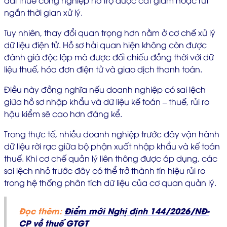
ngắn thời gian xử lý.
Tuy nhiên, thay đổi quan trọng hơn nằm ở cơ chế xử lý
dữ liệu điện tử. Hồ sơ hải quan hiện không còn được
đánh giá độc lập mà được đối chiếu đồng thời với dữ
liệu thuế, hóa đơn điện tử và giao dịch thanh toán.
Điều này đồng nghĩa nếu doanh nghiệp có sai lệch
giữa hồ sơ nhập khẩu và dữ liệu kế toán – thuế, rủi ro
hậu kiểm sẽ cao hơn đáng kể.
Trong thực tế, nhiều doanh nghiệp trước đây vận hành
dữ liệu rời rạc giữa bộ phận xuất nhập khẩu và kế toán
thuế. Khi cơ chế quản lý liên thông được áp dụng, các
sai lệch nhỏ trước đây có thể trở thành tín hiệu rủi ro
trong hệ thống phân tích dữ liệu của cơ quan quản lý.
Đọc thêm:
Điểm mới Nghị định 144/2026/NĐ-
CP về thuế GTGT