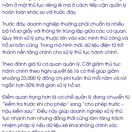
nằm ở một thủ tục riêng lẻ mà ở cách tiếp cận quản lý
hoàn toàn khác so với trước đây.
Trước đây, doanh nghiệp thường phải chuẩn bị nhiều
bộ hồ sơ giấy với thông tin trùng lặp giữa các cơ quan.
Quy trình xử lý phụ thuộc lớn vào xác minh thủ công và
hồ sơ bản cứng. Trong mô hình mới, dữ liệu điện tử trở
thành nền tảng chính cho xử lý thủ tục hành chính.
Theo đánh giá từ cơ quan quản lý, Cắt giảm thủ tục
hành chính theo Nghị quyết 66.16 có thể giúp giảm
khoảng 23.000 tỷ đồng chi phí tuân thủ mỗi năm và rút
ngắn hơn 50% thời gian xử lý hồ sơ.
Điểm quan trọng hơn là cơ chế quản lý đang chuyển từ
“kiểm tra trước khi cho phép” sang “cho phép trước –
hậu kiểm sau”. Điều này giúp doanh nghiệp xử lý thủ
tục nhanh hơn nhưng đồng thời cũng làm tăng trách
nhiệm pháp lý nếu dữ liệu kê khai không chính xác