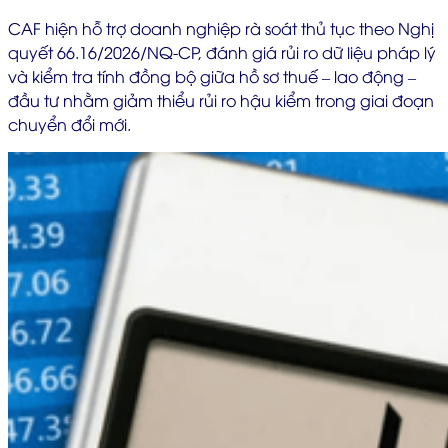
CAF hiện hỗ trợ doanh nghiệp rà soát thủ tục theo Nghị
quyết 66.16/2026/NQ-CP, đánh giá rủi ro dữ liệu pháp lý
và kiểm tra tính đồng bộ giữa hồ sơ thuế – lao động –
đầu tư nhằm giảm thiểu rủi ro hậu kiểm trong giai đoạn
chuyển đổi mới.