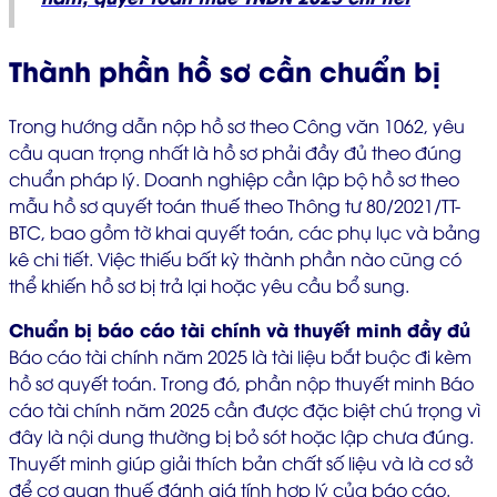
Thành phần hồ sơ cần chuẩn bị
Trong hướng dẫn nộp hồ sơ theo Công văn 1062, yêu
cầu quan trọng nhất là hồ sơ phải đầy đủ theo đúng
chuẩn pháp lý. Doanh nghiệp cần lập bộ hồ sơ theo
mẫu hồ sơ quyết toán thuế theo Thông tư 80/2021/TT-
BTC, bao gồm tờ khai quyết toán, các phụ lục và bảng
kê chi tiết. Việc thiếu bất kỳ thành phần nào cũng có
thể khiến hồ sơ bị trả lại hoặc yêu cầu bổ sung.
Chuẩn bị báo cáo tài chính và thuyết minh đầy đủ
Báo cáo tài chính năm 2025 là tài liệu bắt buộc đi kèm
hồ sơ quyết toán. Trong đó, phần nộp thuyết minh Báo
cáo tài chính năm 2025 cần được đặc biệt chú trọng vì
đây là nội dung thường bị bỏ sót hoặc lập chưa đúng.
Thuyết minh giúp giải thích bản chất số liệu và là cơ sở
để cơ quan thuế đánh giá tính hợp lý của báo cáo.