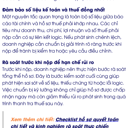
Đảm bảo số liệu kế toán và thuế đồng nhất
Một nguyên tắc quan trọng là toàn bộ số liệu giữa báo
cáo tài chính và hồ sơ thuế phải khớp nhau. Các chỉ
tiêu như doanh thu, chi phí, lợi nhuận và số thuế phải
nộp cần có sự liên kết logic. Nếu phát sinh chênh lệch,
doanh nghiệp cần chuẩn bị giải trình rõ ràng trước khi
nộp để tránh bị kiểm tra hoặc yêu cầu điều chỉnh.
Rà soát trước khi nộp để hạn chế rủi ro
Trước khi nộp, doanh nghiệp nên thực hiện bước rà soát
tổng thể hồ sơ. Đây là bước kiểm soát cuối cùng giúp
phát hiện sai sót về số liệu, thiếu chứng từ hoặc lỗi logic.
Việc chuẩn bị kỹ lưỡng không chỉ giúp hồ sơ được chấp
nhận ngay mà còn giảm thiểu rủi ro phát sinh trong quá
trình thanh tra thuế sau này.
Xem thêm chi tiết:
Checklist hồ sơ quyết toán
chi tiết và kinh nghiệm rà soát thực chiến