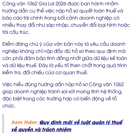
Công văn 1062 Gia Lai 2026 được ban hành nhằm
hướng dẫn cụ thể việc nộp hồ sơ quyết toán thuế và
báo cáo tài chính trong bối cảnh doanh nghiệp có
nhiều thay đổi như sáp nhập, chuyển đổi loại hình hoặc
tái cấu trúc.
Điểm đáng chú ý của văn bản này là yêu cầu doanh
nghiệp không chỉ nộp đầy đủ hồ sơ theo quy định mà
còn phải đảm bảo tính đồng nhất giữa dữ liệu kế toán
và dữ liệu thuế. Đây là yếu tố then chốt trong quá trình
kiểm tra, đối chiếu của cơ quan thuế.
Việc hiểu đúng hướng dẫn nộp hồ sơ Công văn 1062
giúp doanh nghiệp tránh sai sót mang tính hệ thống,
đặc biệt trong các trường hợp có biến động về tổ
chức.
Xem thêm:
Quy định mới về luật quản lý thuế
về quyền và trách nhiệm